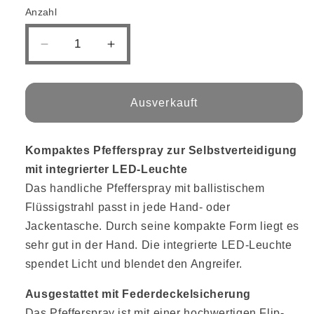
Anzahl
Verringere
Erhöhe
die
die
Menge
Menge
für
für
Ausverkauft
TW1000
TW1000
Pepper-
Pepper-
Jet
Jet
Kompaktes Pfefferspray zur Selbstverteidigung
Man
Man
mit integrierter LED-Leuchte
LED
LED
40
40
Das handliche Pfefferspray mit ballistischem
ml
ml
Flüssigstrahl passt in jede Hand- oder
Jackentasche. Durch seine kompakte Form liegt es
sehr gut in der Hand. Die integrierte LED-Leuchte
spendet Licht und blendet den Angreifer.
Ausgestattet mit Federdeckelsicherung
Das Pfefferspray ist mit einer hochwertigen Flip-