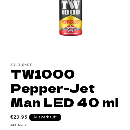
Medien
1
in
Modal
SDLD-SHOP
TW1000
öffnen
Pepper-Jet
Man LED 40 ml
Normaler
€23,95
Ausverkauft
Preis
inkl. MwSt.