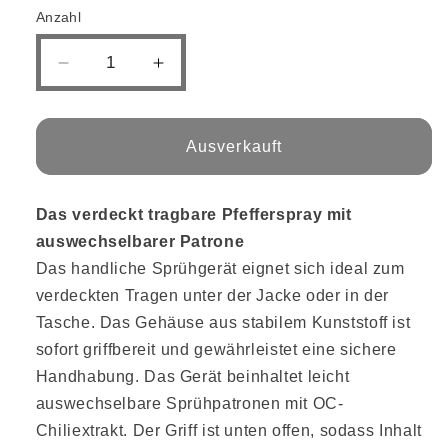
Anzahl
Verringere
Erhöhe
die
die
Menge
Menge
für
für
Ausverkauft
TW1000
TW1000
Pepper-
Pepper-
Jet
Jet
Das verdeckt tragbare Pfefferspray mit
Garant
Garant
auswechselbarer Patrone
20
20
ml
ml
Das handliche Sprühgerät eignet sich ideal zum
verdeckten Tragen unter der Jacke oder in der
Tasche. Das Gehäuse aus stabilem Kunststoff ist
sofort griffbereit und gewährleistet eine sichere
Handhabung. Das Gerät beinhaltet leicht
auswechselbare Sprühpatronen mit OC-
Chiliextrakt. Der Griff ist unten offen, sodass Inhalt