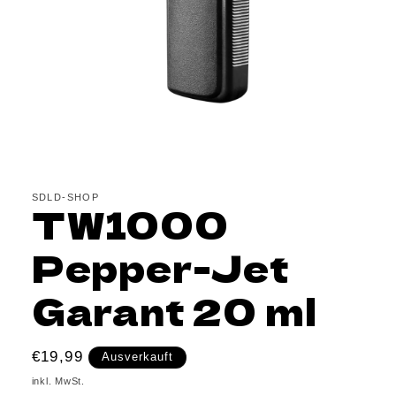
Medien
1
in
Modal
SDLD-SHOP
TW1000
öffnen
Pepper-Jet
Garant 20 ml
Normaler
€19,99
Ausverkauft
Preis
inkl. MwSt.