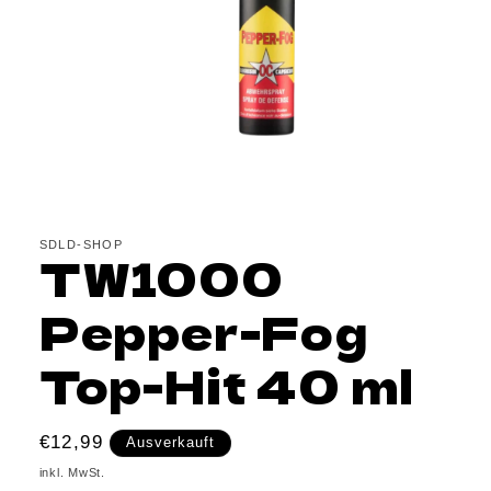
Medien
1
in
Modal
SDLD-SHOP
TW1000
öffnen
Pepper-Fog
Top-Hit 40 ml
Normaler
€12,99
Ausverkauft
Preis
inkl. MwSt.