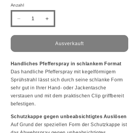
Anzahl
Verringere
Erhöhe
die
die
Menge
Menge
für
für
Ausverkauft
TW1000
TW1000
Pepper-
Pepper-
Fog
Fog
Handliches Pfefferspray in schlankem Format
Top-
Top-
Das handliche Pfefferspray mit kegelförmigem
Hit
Hit
40
40
Sprühstrahl lässt sich durch seine schlanke Form
ml
ml
sehr gut in Ihrer Hand- oder Jackentasche
verstauen und mit dem praktischen Clip griffbereit
befestigen.
Schutzkappe gegen unbeabsichtigtes Auslösen
Auf Grund der speziellen Form der Schutzkappe ist
das Abwehrspray gegen unbeabsichtigtes