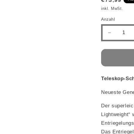
Preis
inkl. MwSt.
Anzahl
Verringer
die
Menge
für
Teleskop
Schlagst
„Lightwei
Teleskop-Sc
Neueste Gener
Der superleic
Lightweight“ 
Entriegelung
Das Entriege