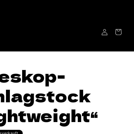
Warenkorb
Einloggen
eskop-
hlagstock
ghtweight“
sverkauft