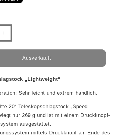
e
Erhöhe
die
Menge
für
Ausverkauft
-
Teleskop-
ock
Schlagstock
ght“
„Lightweight“
hlagstock „Lightweight“
ation: Sehr leicht und extrem handlich.
hte 20“ Teleskopschlagstock „Speed -
wiegt nur 269 g und ist mit einem Druckknopf-
ssystem ausgestattet.
lungssystem mittels Druckknopf am Ende des